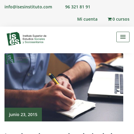
Skip
info@isesinstituto.com
96 321 81 91
to
content
Mi cuenta
0 cursos
junio 23, 2015