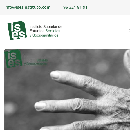
Skip
info@isesinstituto.com
96 321 81 91
to
content