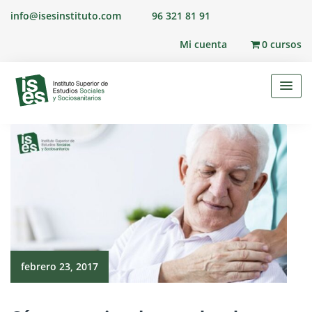
Skip
info@isesinstituto.com
96 321 81 91
to
content
Mi cuenta
0 cursos
febrero 23, 2017