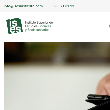
Skip
info@isesinstituto.com
96 321 81 91
to
content