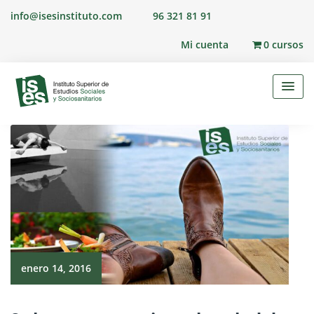
Skip
info@isesinstituto.com
96 321 81 91
to
content
Mi cuenta
0 cursos
enero 14, 2016