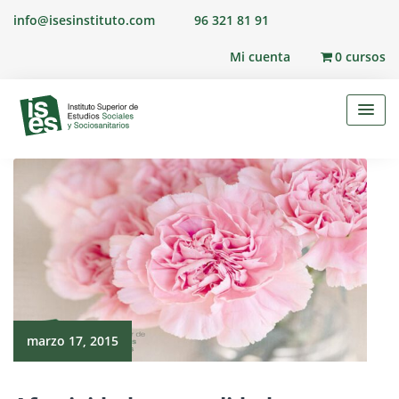
Skip
info@isesinstituto.com
96 321 81 91
to
content
Mi cuenta
0 cursos
marzo 17, 2015