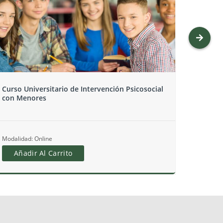
Curso Estrategias e Intervención
Curso 
Socioeducativa con Jóvenes y Menores en el
Menor
Sistema de Protección
Modalid
Modalidad: Online
Añ
Añadir Al Carrito