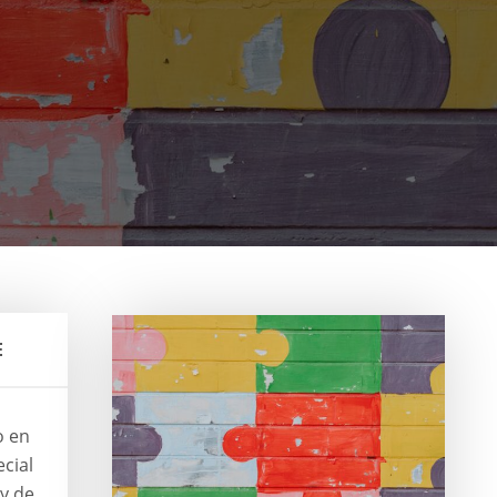
E
o en
cial
 y de