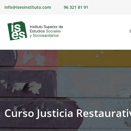
Skip
info@isesinstituto.com
96 321 81 91
to
content
Curso Justicia Restaurat