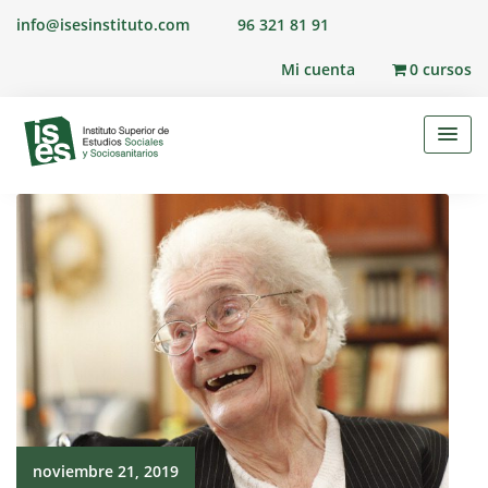
Skip
info@isesinstituto.com
96 321 81 91
to
content
Mi cuenta
0 cursos
noviembre 21, 2019