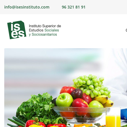
Skip
info@isesinstituto.com
96 321 81 91
to
content