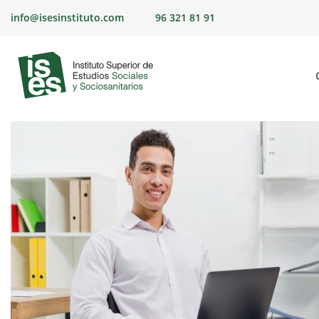
Skip
info@isesinstituto.com
96 321 81 91
to
content