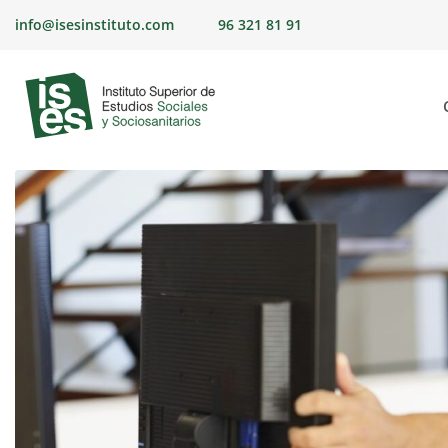
Skip
info@isesinstituto.com
96 321 81 91
to
content