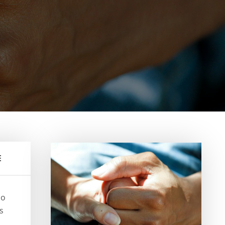
E
do
s