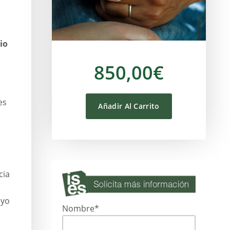
io
850,00€
es
Añadir Al Carrito
cia
oyo
Nombre*