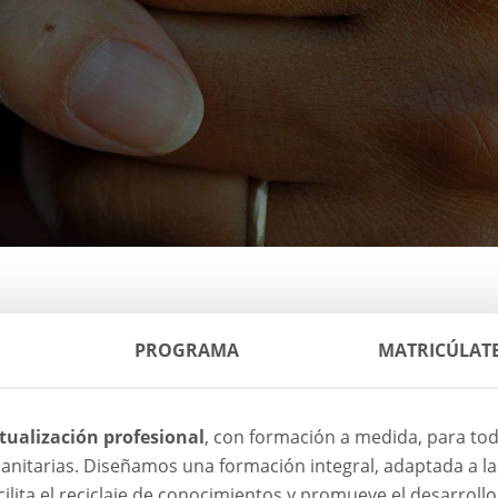
PROGRAMA
MATRICÚLAT
tualización profesional
, con formación a medida, para to
anitarias. Diseñamos una formación integral, adaptada a la
ilita el reciclaje de conocimientos y promueve el desarrollo