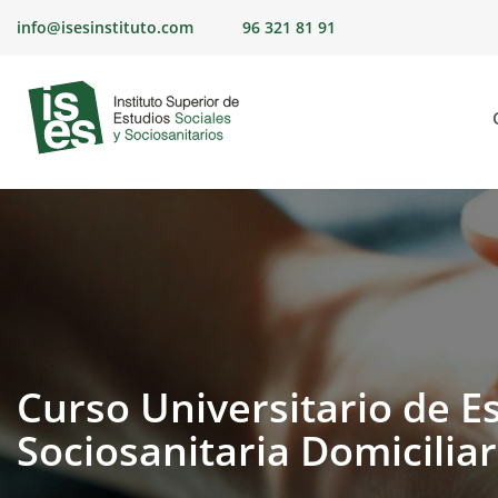
Skip
info@isesinstituto.com
96 321 81 91
to
content
Curso Universitario de E
Sociosanitaria Domiciliar