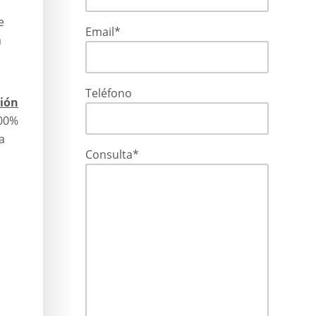
e
Email*
a
Teléfono
ción
100%
a
Consulta*