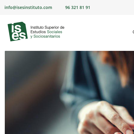
Skip
info@isesinstituto.com
96 321 81 91
to
content