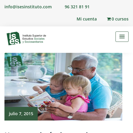
Skip
info@isesinstituto.com
96 321 81 91
to
content
Mi cuenta
0 cursos
julio 7, 2015