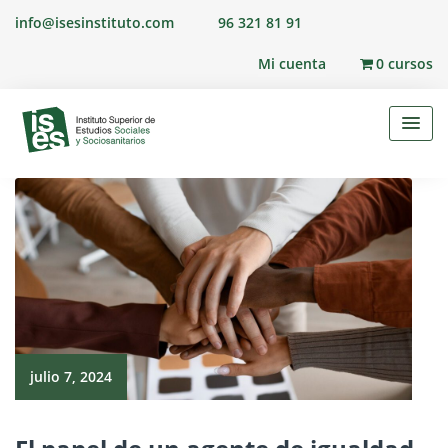
Skip
info@isesinstituto.com
96 321 81 91
to
content
Mi cuenta
0 cursos
julio 7, 2024