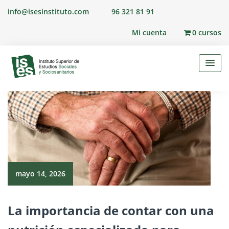
Skip
info@isesinstituto.com
96 321 81 91
to
content
Mi cuenta
0 cursos
mayo 14, 2026
La importancia de contar con una