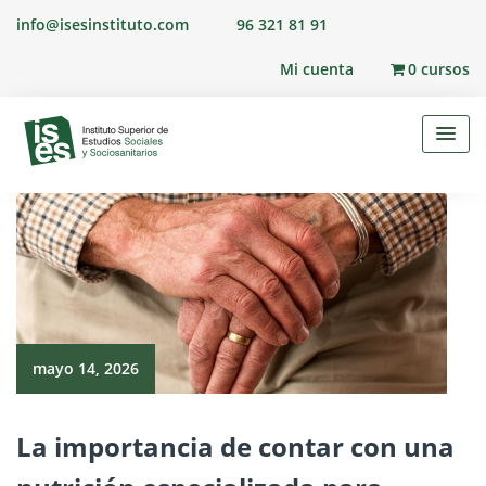
Skip
info@isesinstituto.com
96 321 81 91
to
content
Mi cuenta
0 cursos
mayo 14, 2026
La importancia de contar con una